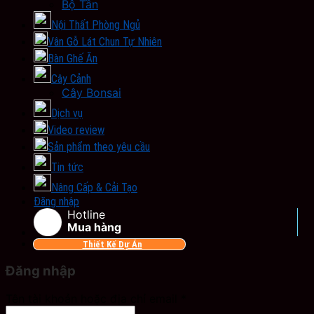
Bộ Tần
Nội Thất Phòng Ngủ
Vân Gỗ Lát Chun Tự Nhiên
Bàn Ghế Ăn
Cây Cảnh
Cây Bonsai
Dịch vụ
Video review
Sản phẩm theo yêu cầu
Tin tức
Nâng Cấp & Cải Tạo
Đăng nhập
Hotline
Mua hàng
Thiết Kế Dự Án
Đăng nhập
Tên tài khoản hoặc địa chỉ email
*