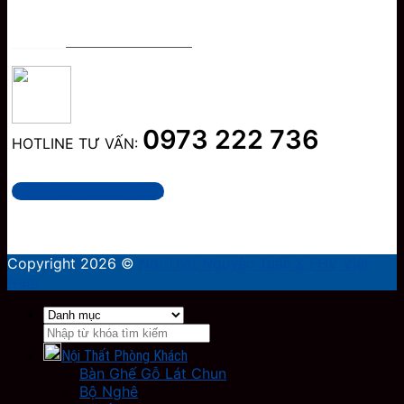
TƯ VẤN & HỖ TRỢ KHÁCH HÀNG
0973 222 736
HOTLINE TƯ VẤN:
Nội Thất Nguyễn Tuấn
Copyright 2026 ©
Nội Thất Nguyễn Tuấn & FHV Việt
Nam
Tìm
kiếm:
Nội Thất Phòng Khách
Bàn Ghế Gỗ Lát Chun
Bộ Nghê