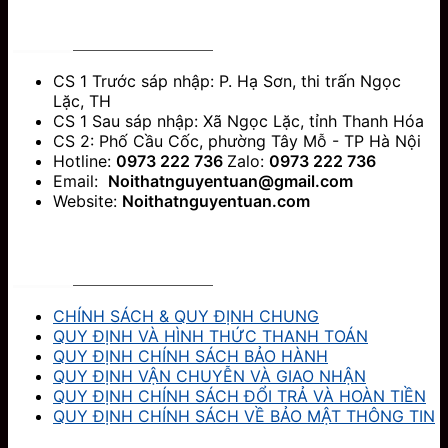
NỘI THẤT NGUYỄN TUẤN - ĐỒ GỖ MỸ NGHỆ
CS 1 Trước sáp nhập: P. Hạ Sơn, thi trấn Ngọc
Lặc, TH
CS 1 Sau sáp nhập: Xã Ngọc Lặc, tỉnh Thanh Hóa
CS 2: Phố Cầu Cốc, phường Tây Mỗ - TP Hà Nội
Hotline:
0973 222 736
Zalo:
0973 222 736
Email:
Noithatnguyentuan@gmail.com
Website:
Noithatnguyentuan.com
CHÍNH SÁCH & HỖ TRỢ
CHÍNH SÁCH & QUY ĐỊNH CHUNG
QUY ĐỊNH VÀ HÌNH THỨC THANH TOÁN
QUY ĐỊNH CHÍNH SÁCH BẢO HÀNH
QUY ĐỊNH VẬN CHUYỄN VÀ GIAO NHẬN
QUY ĐỊNH CHÍNH SÁCH ĐỔI TRẢ VÀ HOÀN TIỀN
QUY ĐỊNH CHÍNH SÁCH VỀ BẢO MẬT THÔNG TIN