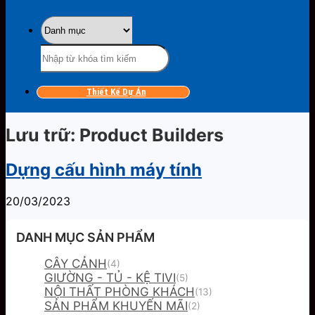
Tìm
kiếm:
Thiết Kế Dự Án
Lưu trữ:
Product Builders
Dựng cấu hình máy tính
20/03/2023
DANH MỤC SẢN PHẨM
CÂY CẢNH
(4)
GIƯỜNG - TỦ - KỆ TIVI
(5)
NỘI THẤT PHÒNG KHÁCH
(13)
SẢN PHẨM KHUYẾN MÃI
(2)