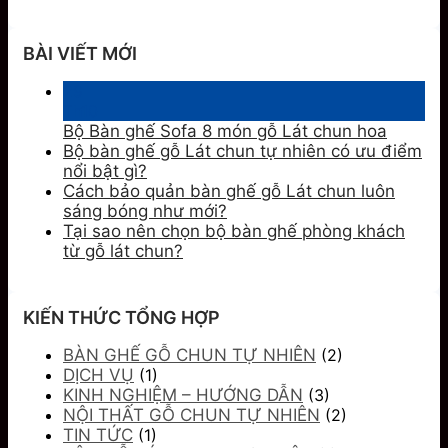
BÀI VIẾT MỚI
29
Th10
Bộ Bàn ghế Sofa 8 món gỗ Lát chun hoa
Bộ bàn ghế gỗ Lát chun tự nhiên có ưu điểm
nổi bật gì?
Cách bảo quản bàn ghế gỗ Lát chun luôn
sáng bóng như mới?
Tại sao nên chọn bộ bàn ghế phòng khách
từ gỗ lát chun?
KIẾN THỨC TỔNG HỢP
BÀN GHẾ GỖ CHUN TỰ NHIÊN
(2)
DỊCH VỤ
(1)
KINH NGHIỆM – HƯỚNG DẪN
(3)
NỘI THẤT GỖ CHUN TỰ NHIÊN
(2)
TIN TỨC
(1)