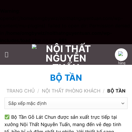
Warning
:
opendir(/home/omgbywiz/noithatnguyentuan.com/wp-
content/mu-plugins): failed to open dir: Permission denied
in
/home/omgbywiz/noithatnguyentuan.com/wp-
includes/load.php
on line
981
Skip
to
content
BỘ TẦN
TRANG CHỦ
/
NỘI THẤT PHÒNG KHÁCH
/
BỘ TẦN
Bộ Tần Gỗ Lát Chun được sản xuất trực tiếp tại
xưởng Nội Thất Nguyễn Tuấn, mang đến vẻ đẹp tinh
tế, bền bỉ và đậm chất tự nhiên. Với thiết kế sang