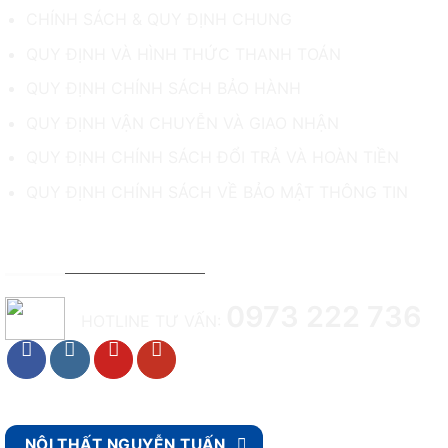
CHÍNH SÁCH & QUY ĐỊNH CHUNG
QUY ĐỊNH VÀ HÌNH THỨC THANH TOÁN
QUY ĐỊNH CHÍNH SÁCH BẢO HÀNH
QUY ĐỊNH VẬN CHUYỄN VÀ GIAO NHẬN
QUY ĐỊNH CHÍNH SÁCH ĐỔI TRẢ VÀ HOÀN TIỀN
QUY ĐỊNH CHÍNH SÁCH VỀ BẢO MẬT THÔNG TIN
TƯ VẤN & HỖ TRỢ KHÁCH HÀNG
0973 222 736
HOTLINE TƯ VẤN:
NỘI THẤT NGUYỄN TUẤN