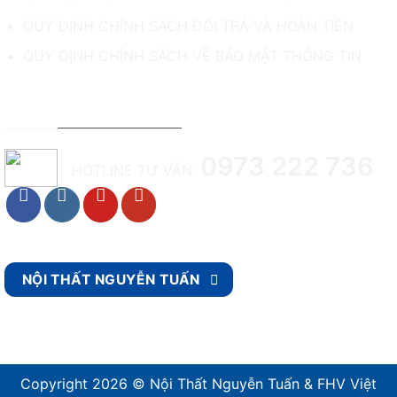
QUY ĐỊNH CHÍNH SÁCH ĐỔI TRẢ VÀ HOÀN TIỀN
QUY ĐỊNH CHÍNH SÁCH VỀ BẢO MẬT THÔNG TIN
TƯ VẤN & HỖ TRỢ KHÁCH HÀNG
0973 222 736
HOTLINE TƯ VẤN:
NỘI THẤT NGUYỄN TUẤN
Copyright 2026 ©
Nội Thất Nguyễn Tuấn & FHV Việt