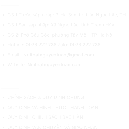
CS 1 Trước sáp nhập: P. Hạ Sơn, thi trấn Ngọc Lặc, TH
CS 1 Sau sáp nhập: Xã Ngọc Lặc, tỉnh Thanh Hóa
CS 2: Phố Cầu Cốc, phường Tây Mỗ - TP Hà Nội
Hotline:
0973 222 736
Zalo:
0973 222 736
Email:
Noithatnguyentuan@gmail.com
Website:
Noithatnguyentuan.com
CHÍNH SÁCH & HỖ TRỢ
CHÍNH SÁCH & QUY ĐỊNH CHUNG
QUY ĐỊNH VÀ HÌNH THỨC THANH TOÁN
QUY ĐỊNH CHÍNH SÁCH BẢO HÀNH
QUY ĐỊNH VẬN CHUYỄN VÀ GIAO NHẬN