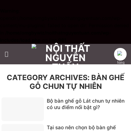
Warning
:
opendir(/home/omgbywiz/noithatnguyentuan.com/wp-
content/mu-plugins): failed to open dir: Permission denied
in
/home/omgbywiz/noithatnguyentuan.com/wp-
includes/load.php
on line
981
Skip
to
content
CATEGORY ARCHIVES:
BÀN GHẾ
GỖ CHUN TỰ NHIÊN
Bộ bàn ghế gỗ Lát chun tự nhiên
có ưu điểm nổi bật gì?
Tại sao nên chọn bộ bàn ghế