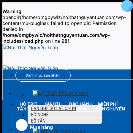
Warning
:
opendir(/home/omgbywiz/noithatnguyentuan.com/wp-
content/mu-plugins): failed to open dir: Permission
denied in
/home/omgbywiz/noithatnguyentuan.com/wp-
includes/load.php
on line
981
Skip
to
content
Danh mục sản phẩm
Nội Thất Phòng Khách
HỖ TRỢ
GIÁ ƯU
BẢO HÀNH
MIỄN PHÍ
BÀN GHẾ GỖ LÁT CHUN
TẬN TÂM
ĐÃI NHẤT
TẬN NHÀ
VẬN CHUYỂN
BỘ NGHÊ
BỘ TẦN
Hotline
Mua hàng
Nội Thất Phòng Ngủ