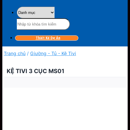
Tìm
kiếm:
Thiết Kế Dự Án
Trang chủ
/
Giường - Tủ - Kệ Tivi
KỆ TIVI 3 CỤC MS01