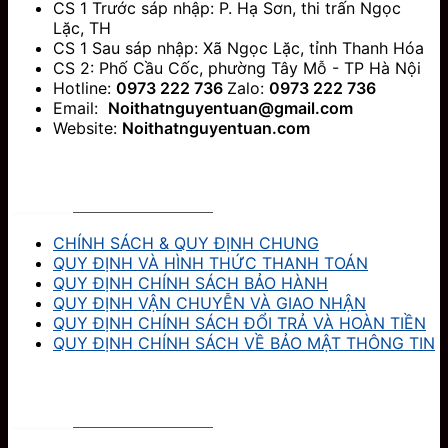
CS 1 Trước sáp nhập: P. Hạ Sơn, thi trấn Ngọc
Lặc, TH
CS 1 Sau sáp nhập: Xã Ngọc Lặc, tỉnh Thanh Hóa
CS 2: Phố Cầu Cốc, phường Tây Mỗ - TP Hà Nội
Hotline:
0973 222 736
Zalo:
0973 222 736
Email:
Noithatnguyentuan@gmail.com
Website:
Noithatnguyentuan.com
CHÍNH SÁCH & HỖ TRỢ
CHÍNH SÁCH & QUY ĐỊNH CHUNG
QUY ĐỊNH VÀ HÌNH THỨC THANH TOÁN
QUY ĐỊNH CHÍNH SÁCH BẢO HÀNH
QUY ĐỊNH VẬN CHUYỄN VÀ GIAO NHẬN
QUY ĐỊNH CHÍNH SÁCH ĐỔI TRẢ VÀ HOÀN TIỀN
QUY ĐỊNH CHÍNH SÁCH VỀ BẢO MẬT THÔNG TIN
TƯ VẤN & HỖ TRỢ KHÁCH HÀNG