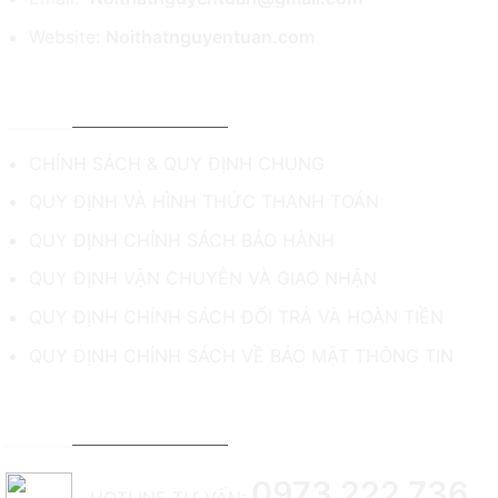
Website:
Noithatnguyentuan.com
CHÍNH SÁCH & HỖ TRỢ
CHÍNH SÁCH & QUY ĐỊNH CHUNG
QUY ĐỊNH VÀ HÌNH THỨC THANH TOÁN
QUY ĐỊNH CHÍNH SÁCH BẢO HÀNH
QUY ĐỊNH VẬN CHUYỄN VÀ GIAO NHẬN
QUY ĐỊNH CHÍNH SÁCH ĐỔI TRẢ VÀ HOÀN TIỀN
QUY ĐỊNH CHÍNH SÁCH VỀ BẢO MẬT THÔNG TIN
TƯ VẤN & HỖ TRỢ KHÁCH HÀNG
0973 222 736