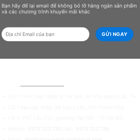
Bạn hãy để lại email để không bỏ lỡ hàng ngàn sản phẩm
và các chương trình khuyến mãi khác
NỘI THẤT NGUYỄN TUẤN - ĐỒ GỖ MỸ NGHỆ
CS 1 Trước sáp nhập: P. Hạ Sơn, thi trấn Ngọc Lặc, TH
CS 1 Sau sáp nhập: Xã Ngọc Lặc, tỉnh Thanh Hóa
CS 2: Phố Cầu Cốc, phường Tây Mỗ - TP Hà Nội
Hotline:
0973 222 736
Zalo:
0973 222 736
Email:
Noithatnguyentuan@gmail.com