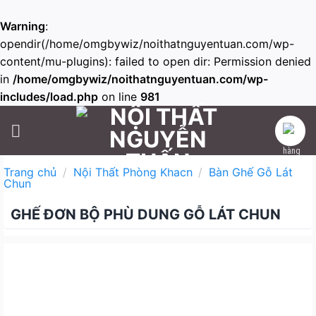
Warning
:
opendir(/home/omgbywiz/noithatnguyentuan.com/wp-
content/mu-plugins): failed to open dir: Permission denied
in
/home/omgbywiz/noithatnguyentuan.com/wp-
includes/load.php
on line
981
Skip
to
content
Trang chủ
/
Nội Thất Phòng Khách
/
Bàn Ghế Gỗ Lát
Chun
GHẾ ĐƠN BỘ PHÙ DUNG GỖ LÁT CHUN