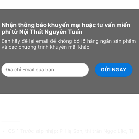
Nhận thông báo khuyến mại hoặc tư vấn miến
phí từ Nội Thất Nguyễn Tuấn
Bạn hãy để lại email để không bỏ lỡ hàng ngàn sản phẩm
và các chương trình khuyến mãi khác
NỘI THẤT NGUYỄN TUẤN - ĐỒ GỖ MỸ NGHỆ
CS 1 Trước sáp nhập: P. Hạ Sơn, thi trấn Ngọc Lặc, TH