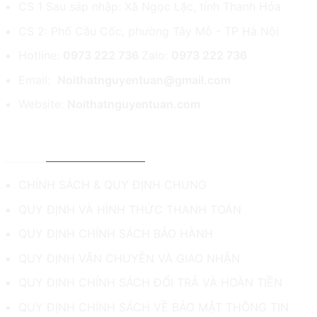
CS 1 Sau sáp nhập: Xã Ngọc Lặc, tỉnh Thanh Hóa
CS 2: Phố Cầu Cốc, phường Tây Mỗ - TP Hà Nội
Hotline:
0973 222 736
Zalo:
0973 222 736
Email:
Noithatnguyentuan@gmail.com
Website:
Noithatnguyentuan.com
CHÍNH SÁCH & HỖ TRỢ
CHÍNH SÁCH & QUY ĐỊNH CHUNG
QUY ĐỊNH VÀ HÌNH THỨC THANH TOÁN
QUY ĐỊNH CHÍNH SÁCH BẢO HÀNH
QUY ĐỊNH VẬN CHUYỄN VÀ GIAO NHẬN
QUY ĐỊNH CHÍNH SÁCH ĐỔI TRẢ VÀ HOÀN TIỀN
QUY ĐỊNH CHÍNH SÁCH VỀ BẢO MẬT THÔNG TIN